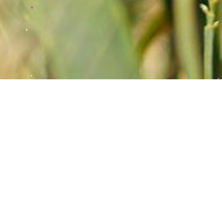
s données
iot ?