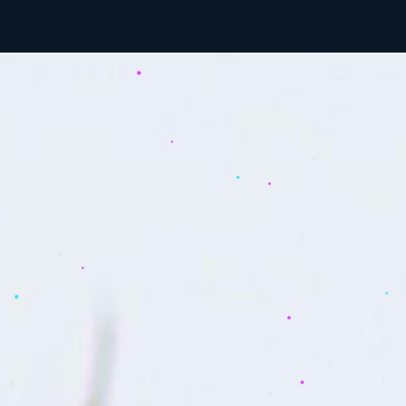
on
VaccIA
Qui sommes-nous ?
Nos références
Blog