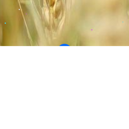
 centraliser vo
coles avec Kopil